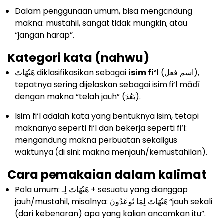
Dalam penggunaan umum, bisa mengandung
makna: mustahil, sangat tidak mungkin, atau
“jangan harap”.
Kategori kata (nahwu)
هَيْهَاتَ diklasifikasikan sebagai
isim fi‘l
(اسم فعل),
tepatnya sering dijelaskan sebagai isim fi‘l māḍī
dengan makna “telah jauh” (بَعُدَ).
Isim fi‘l adalah kata yang bentuknya isim, tetapi
maknanya seperti fi‘l dan bekerja seperti fi‘l:
mengandung makna perbuatan sekaligus
waktunya (di sini: makna menjauh/kemustahilan).
Cara pemakaian dalam kalimat
Pola umum: هَيْهَاتَ لِـ + sesuatu yang dianggap
jauh/mustahil, misalnya: هَيْهَاتَ لِمَا تُوعَدُونَ “jauh sekali
(dari kebenaran) apa yang kalian ancamkan itu”.