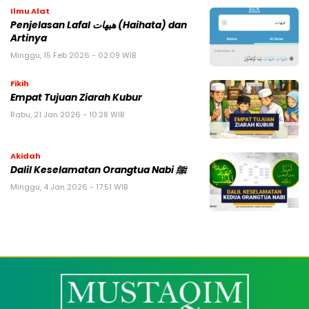
Ilmu Alat
Penjelasan Lafal هيهات (Haihata) dan
Artinya
Minggu, 15 Feb 2026 - 02:09 WIB
Fikih
Empat Tujuan Ziarah Kubur
Rabu, 21 Jan 2026 - 10:28 WIB
Akidah
Dalil Keselamatan Orangtua Nabi ﷺ
Minggu, 4 Jan 2026 - 17:51 WIB