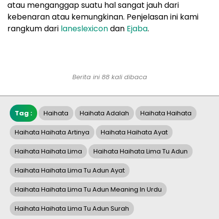
atau menganggap suatu hal sangat jauh dari
kebenaran atau kemungkinan. Penjelasan ini kami
rangkum dari
laneslexicon
dan
Ejaba
.
Berita ini 88 kali dibaca
Tag :
Haihata
Haihata Adalah
Haihata Haihata
Haihata Haihata Artinya
Haihata Haihata Ayat
Haihata Haihata Lima
Haihata Haihata Lima Tu Adun
Haihata Haihata Lima Tu Adun Ayat
Haihata Haihata Lima Tu Adun Meaning In Urdu
Haihata Haihata Lima Tu Adun Surah