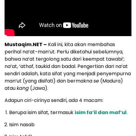
Mustaqim.NET –
Kali ini, kita akan membahas
perihal na’at-man’ut. Perlu diketahui sebelumnya,
bahwa na’at tergolong satu dari keempat tawabi’;
na’at, ‘athaf, taukid dan badal. Pengertian dari na’at
sendiri adalah, kata sifat yang menjadi penyempurna
man’ut (yang disifati) dan bermakna
se
(Madura)
atau
kang
(Jawa).
Adapun ciri-cirinya sendiri, ada 4 macam:
Berupa isim sifat, termasuk
isim fa’il dan maf’ul
.
Isim nasab