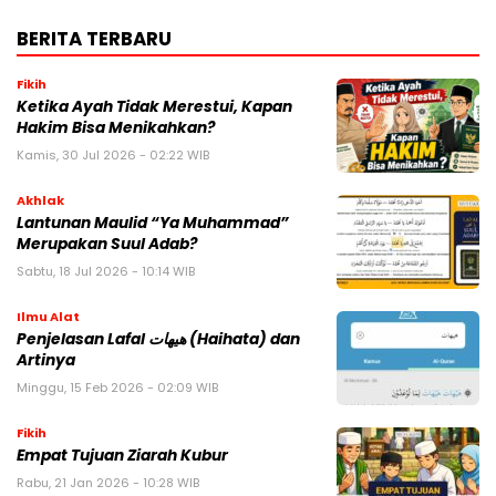
BERITA TERBARU
Fikih
Ketika Ayah Tidak Merestui, Kapan
Hakim Bisa Menikahkan?
Kamis, 30 Jul 2026 - 02:22 WIB
Akhlak
Lantunan Maulid “Ya Muhammad”
Merupakan Suul Adab?
Sabtu, 18 Jul 2026 - 10:14 WIB
Ilmu Alat
Penjelasan Lafal هيهات (Haihata) dan
Artinya
Minggu, 15 Feb 2026 - 02:09 WIB
Fikih
Empat Tujuan Ziarah Kubur
Rabu, 21 Jan 2026 - 10:28 WIB