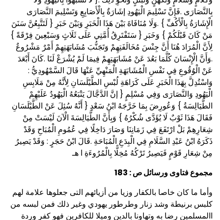
بِالنَّصَارَى .فَإِنَّ تَسْلِيمَ الْيَهُودِ إشَارَةٌ بِالْأَصَابِعِ وَتَسْلِيمَ النَّصَارَى
الْإِشَارَةُ بِالْأَكُفِّ } .وَلَا مُنَافَاةَ بَيْنَ هَذَا الْخَبَرِ وَبَيْنَ خَبَرِ { لَتَتَّبِعُنَّ سَنَنَ
مَنْ كَانَ قَبْلَكُمْ } وَخَبَرِ { سَتَفْتَرِقُ أُمَّتِي عَلَى ثَلَاثٍ وَسَبْعِينَ فِرْقَةً }
لِأَنَّ الْمُرَادَ هُنَا أَنَّ جِنْسَ مُخَالَفَتِهِمْ وَتَجَنُّبَ مُشَابَهَتِهِمْ أَمْرٌ مَشْرُوعٌ
.وَأَنَّ الْإِنْسَانَ كُلَّمَا بَعُدَ عَنْ مُشَابَهَتِهِمْ فِيمَا لَمْ يُشْرَعْ لَنَا .كَانَ أَبْعَدَ
عَنْ الْوُقُوعِ فِي نَفْسِ الْمُشَابَهَةِ الْمَنْهِيِّ عَنْهَا قَالَ السَّمْهُودِيُّ :
وَاسْتُدِلَّ بِهَذَا الْخَبَرِ عَلَى كَرَاهَةِ لُبْسِ الطَّيْلَسَانِ لِأَنَّهُ مِنْ مَلَابِسِ
الْيَهُودِ وَالنَّصَارَى وَفِي مُسْلِمٍ { إنَّ الدَّجَّالَ يَتْبَعُهُ الْيَهُودُ عَلَيْهِمْ
الطَّيَالِسَةُ } وَعُورِضَ بِمَا خَرَّجَهُ ابْنُ سَعْدٍ { أَنَّهُ سُئِلَ عَنْ الطَّيْلَسَانِ
فَقَالَ هَذَا ثَوْبٌ لَا يُؤَدَّى شُكْرُهُ } وَبِأَنَّ الطَّيَالِسَةَ الْآنَ لَيْسَتْ مِنْ
شِعَارِهِمْ بَلْ ارْتَفَعَ فِي زَمَانِنَا وَصَارَ دَاخِلًا فِي عُمُومِ الْمُبَاحِ وَقَدْ
ذَكَرَهُ ابْنُ عَبْدِ السَّلَامِ فِي الْبِدَعِ الْمُبَاحَةِ .قَالَ ابْنُ حَجَرٍ : وَقَدْ يَصِيرُ
مِنْ شِعَارِ قَوْمٍ فَيَصِيرُ تَرْكُهُ مُخِلًّا بِالْمُرُوءَةِ ا هـ
مجموع فتاوى ورسائل ص : 183
وأما ما كان خاصا بالكفار وزيا من أزيائهم التى جعلوها علامة لهم
كلبس برنيطة وشد زنار وطرطور يهودي وغير ذلك فمن لبسه من
االمسلمين رضا به وتهاونا بالدين وميلا للكافرين فهو كفر وردة