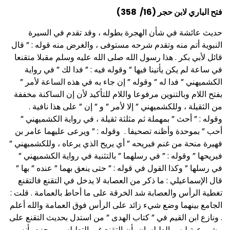
فتح الباري لابن حجر (16/ 358)
حديث عائشة في شأن الهجرة بطوله ، وقد تقدم في السيرة
النبوية أتم منه وتقدم شرحه مستوفى ، والغرض منه قوله : ” قال
قائل لأبي بكر . هذا رسول الله صلى الله عليه وسلم مقبلا متقنعا
في ساعة لم يكن يأتينا فيها ” وقوله فيه : ” فدا لك ” في رواية
الكشميهني ” فدا له ” وقوله ” إن جاء به في هذه الساعة لأمر ”
بفتح اللام وبالتنوين مرفوعا واللام للتأكيد لأن إن الساكنة مخففة
من الثقيلة ، وللكشميهني ” إلا لأمر ” و ” إن ” على هذا نافية .
وقوله : ” أحث ” بمهملة ثم مثلثة ثقيلة ، في رواية الكشميهني ”
أحب ” بموحدة وأظنه تصحيفا . وقوله : ” ويرعى عليهما عامر بن
فهيرة منحة من غنم فيريحه ” أي يريح الذي يرعاه ، وللكشميهني ”
فيريحها ” وقوله : ” في رسلهما ” بالتثنية في رواية الكشميهني ”
في رسلها ” وكذا القول في قوله : ” حتى ينعق بهما ” عنده ” بها ”
قال الإسماعيلي : ما ذكر من العصابة لا يدخل في التقنع فالتقنع
تغطية الرأس والعصابة شد الخرقة على ما أحاط بالعمامة . قلت :
الجامع بينهما وضع شيء زائد على الرأس فوق العمامة والله أعلم
. ونازع ابن القيم في ” كتاب الهدى ” من استدل بحديث التقنع على
مشروعية لبس الطيلسان بأن التقنع غير التطيلس ، وجزم بأنه