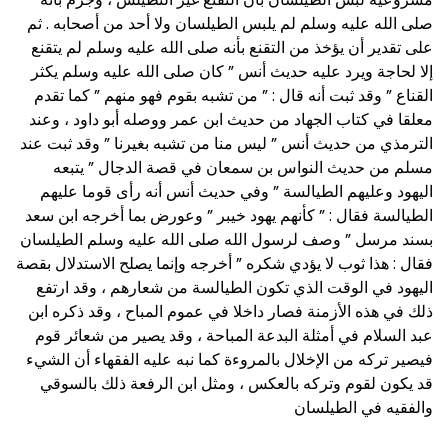
صلى الله عليه وسلم لم يلبس الطيلسان ولا أحد من أصحابه . ثم
على تقدير أن يؤخذ من التقنع بأنه صلى الله عليه وسلم لم يتقنع
إلا لحاجة ويرد عليه حديث أنس ” كان صلى الله عليه وسلم يكثر
القناع ” وقد ثبت أنه قال : ” من تشبه بقوم فهو منهم ” كما تقدم
معلقا في كتاب الجهاد من حديث ابن عمر ووصله أبو داود ، وعند
الترمذي من حديث أنس ” ليس منا من تشبه بغيرنا ” وقد ثبت عند
مسلم من حديث النواس بن سمعان في قصة الدجال ” يتبعه
اليهود وعليهم الطيالسة ” وفي حديث أنس أنه رأى قوما عليهم
الطيالسة فقال : ” كأنهم يهود خيبر ” وعورض بما أخرجه ابن سعد
بسند مرسل ” وصف لرسول الله صلى الله عليه وسلم الطيلسان
فقال : هذا ثوب لا يؤدي شكره ” أخرجه
وإنما يصلح الاستدلال بقصة
اليهود في الوقت الذي تكون الطيالسة من شعارهم ، وقد ارتفع
ذلك في هذه الأزمنة فصار داخلا في عموم المباح
، وقد ذكره ابن
عبد السلام في أمثلة البدعة المباحة ، وقد يصير من شعائر قوم
فيصير تركه من الإخلال بالمروءة كما نبه عليه الفقهاء أن الشيء
قد يكون لقوم وتركه
بالعكس ، ومثل ابن الرفعة ذلك بالسوقي
والفقيه في الطيلسان