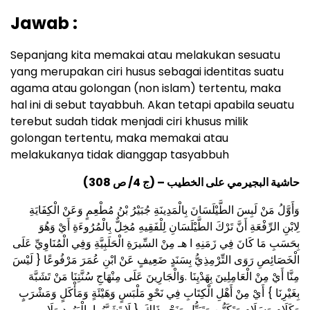
Jawab :
Sepanjang kita memakai atau melakukan sesuatu
yang merupakan ciri husus sebagai identitas suatu
agama atau golongan (non islam) tertentu, maka
hal ini di sebut tayabbuh. Akan tetapi apabila seuatu
terebut sudah tidak menjadi ciri khusus milik
golongan tertentu, maka memakai atau
melakukanya tidak dianggap tasyabbuh
حاشية البجيرمي على الخطيب – (ج 4/ ص 308)
وَأَوَّلُ مَنْ لَبِسَ الطَّيْلَسَانَ بِالْمَدِينَةِ جُبَيْرُ بْنُ مُطْعِمٍ وَعَنْ الْكِفَايَةِ
لِابْنِ الرِّفْعَةِ أَنَّ تَرْكَ الطَّيْلَسَانِ لِلْفَقِيهِ مُخِلٌّ بِالْمُرُوءَةِ أَيْ وَهُوَ
بِحَسَبِ مَا كَانَ فِي زَمَنِهِ ا هـ مِنْ السِّيرَةِ الْحَلَبِيَّةِ وَفِي الْمُنَاوِيِّ عَلَى
الْخَصَائِصِ رَوَى التِّرْمِذِيُّ بِسَنَدٍ ضَعِيفٍ عَنْ ابْنِ عُمَرَ مَرْفُوعًا { لَيْسَ
مِنَّا أَيْ مِنْ الْعَامِلِينَ بِهَدْيِنَا .وَالْجَارِينَ عَلَى مِنْهَاجِ سُنَّتِنَا مَنْ تَشَبَّهَ
بِغَيْرِنَا } أَيْ مِنْ أَهْلِ الْكِتَابِ فِي نَحْوِ مَلْبَسٍ وَهَيْئَةٍ وَمَأْكَلٍ وَمَشْرَبٍ
وَكَلَامٍ وَسَلَامٍ وَتَكَهُّنٍ وَتَبَتُّلٍ وَنَحْوِ ذَلِكَ
.{ لَا تَشَبَّهُوا بِالْيَهُودِ وَلَا