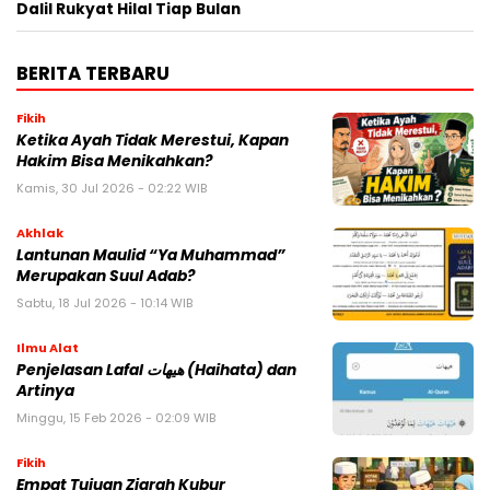
Dalil Rukyat Hilal Tiap Bulan
BERITA TERBARU
Fikih
Ketika Ayah Tidak Merestui, Kapan
Hakim Bisa Menikahkan?
Kamis, 30 Jul 2026 - 02:22 WIB
Akhlak
Lantunan Maulid “Ya Muhammad”
Merupakan Suul Adab?
Sabtu, 18 Jul 2026 - 10:14 WIB
Ilmu Alat
Penjelasan Lafal هيهات (Haihata) dan
Artinya
Minggu, 15 Feb 2026 - 02:09 WIB
Fikih
Empat Tujuan Ziarah Kubur