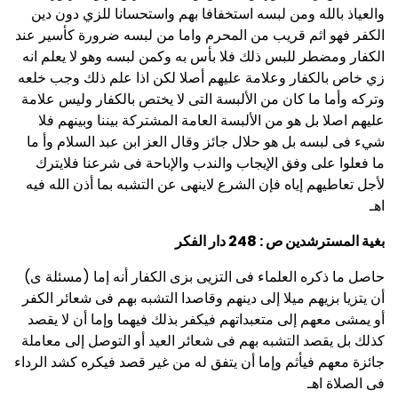
والعياذ بالله ومن لبسه استخفافا بهم واستحسانا للزي دون دين
الكفر فهو اثم قريب من المحرم واما من لبسه ضرورة كأسير عند
الكفار ومضطر للبس ذلك فلا بأس به وكمن لبسه وهو لا يعلم انه
زي خاص بالكفار وعلامة عليهم أصلا لكن اذا علم ذلك وجب خلعه
وتركه وأما ما كان من الألبسة التى لا يختص بالكفار وليس علامة
عليهم اصلا بل هو من الألبسة العامة المشتركة بيننا وبينهم فلا
شيء فى لبسه بل هو حلال جائز وقال العز ابن عبد السلام وأ ما
ما فعلوا على وفق الإيجاب والندب والإباحة فى شرعنا فلايترك
لأجل تعاطيهم إياه فإن الشرع لاينهى عن التشبه بما أذن الله فيه
اهـ
بغية المسترشدين ص : 248 دار الفكر
(مسئلة ى) حاصل ما ذكره العلماء فى التزيى بزى الكفار أنه إما
أن يتزيا بزيهم ميلا إلى دينهم وقاصدا التشبه بهم فى شعائر الكفر
أو يمشى معهم إلى متعبداتهم فيكفر بذلك فيهما وإما أن لا يقصد
كذلك بل يقصد التشبه بهم فى شعائر العيد أو التوصل إلى معاملة
جائزة معهم فيأثم وإما أن يتفق له من غير قصد فيكره كشد الرداء
فى الصلاة اهـ