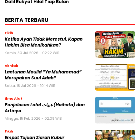
Dalil Rukyat Hilal Tiap Bulan
BERITA TERBARU
Fikih
Ketika Ayah Tidak Merestui, Kapan
Hakim Bisa Menikahkan?
Kamis, 30 Jul 2026 - 02:22 WIB
Akhlak
Lantunan Maulid “Ya Muhammad”
Merupakan Suul Adab?
Sabtu, 18 Jul 2026 - 10:14 WIB
Ilmu Alat
Penjelasan Lafal هيهات (Haihata) dan
Artinya
Minggu, 15 Feb 2026 - 02:09 WIB
Fikih
Empat Tujuan Ziarah Kubur