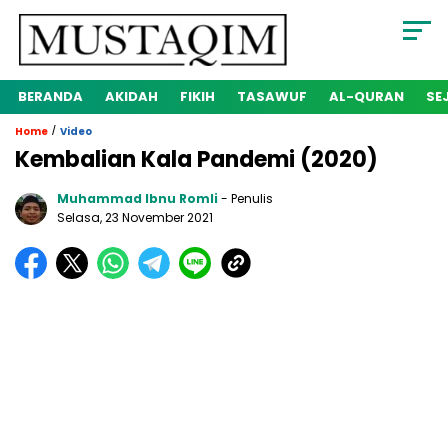
BERANDA
AKIDAH
FIKIH
TASAWUF
AL-QURAN
SE
/
Home
Video
Kembalian Kala Pandemi (2020)
Muhammad Ibnu Romli
- Penulis
Selasa, 23 November 2021