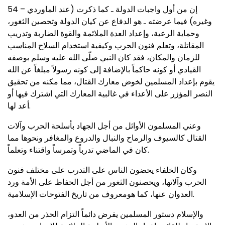
54 – إن من أول واجبات الدولة ـ كما ذكرت (عند الماوردي
وغيره) فيما عرضته ـ هو الدفاع عن كيان الدولة وتحصين الثغور،
وحماية الرعية، وإعداد العدة الملائمة والقوة الضاربة وتدريب
المقاتلة، وتعلم فنون الحرب وكيفية استخدام السلاح المناسب
للزمان والمكان، فقد كان النبي صلّى الله عليه وسلم بوصفه
القيادي أو كونه حاكماً بالإضافة إلى كونه رسولاً مبلغاً عن الله
يقوم بإعداد المسلمين لخوض معارك القتال، مما مكنه من تحقيق
النصر المؤزر على الأعداء في غالبية المعارك التي اشترك فيها أو
أعد لها.
وعني المسلمون الأوائل من أجل الجهاد بأسلحة الحرب وآلات
القتال كالسيوف والرماح والنبال والدروع والمغافر ونحوها مما
كان في الماضي تدرباً وتمرساً واقتناء وتعلماً.
وكان الخلفاء يحضون الناس على التدرب على مختلف فنون
الحرب وآلاتها، ويحصنون الثغور من أجل الحفاظ على الأمة ورد
العدوان عنها، كما هومعروف من تاريخ الفتوحات الإسلامية.
والإسلام دستور المسلمين يفرض دائماً التزام الحذر من العدو،