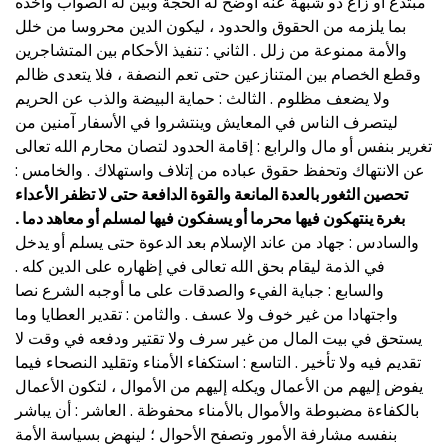
مبتدع أو زاغ ذو شبهة عنه أوضح له الحجة وبين له الصواب وأخذه
بما يلزمه من الحقوق والحدود ، ليكون الدين محروسا من خلل
والأمة ممنوعة من زلل . الثاني : تنفيذ الأحكام بين المتشاجرين
وقطع الخصام بين المتنازعين حتى تعم النصفة ، فلا يتعدى ظالم
ولا يضعف مظلوم . الثالث : حماية البيضة والذب عن الحريم
ليتصرف الناس في المعايش وينتشروا في الأسفار آمنين من
تغرير بنفس أو مال والرابع : إقامة الحدود لتصان محارم الله تعالى
عن الانتهاك وتحفظ حقوق عباده من إتلاف واستهلاك . والخامس :
تحصين الثغور بالعدة المانعة والقوة الدافعة حتى لا تظفر الأعداء
بغرة ينتهكون فيها محرما أو يسفكون فيها لمسلم أو معاهد دما .
والسادس : جهاد من عاند الإسلام بعد الدعوة حتى يسلم أو يدخل
في الذمة ليقام بحق الله تعالى في إظهاره على الدين كله .
والسابع : جباية الفيء والصدقات على ما أوجبه الشرع نصا
واجتهادا من غير خوف ولا عسف . والثامن : تقدير العطايا وما
يستحق في بيت المال من غير سرف ولا تقتير ودفعه في وقت لا
تقديم فيه ولا تأخير . التاسع : استكفاء الأمناء وتقليد النصحاء فيما
يفوض إليهم من الأعمال ويكله إليهم من الأموال ، لتكون الأعمال
بالكفاءة مضبوطة والأموال بالأمناء محفوظة . العاشر : أن يباشر
بنفسه مشارفة الأمور وتصفح الأحوال ؛ لينهض بسياسة الأمة