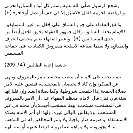
وشجع الرسول صلّى الله عليه وسلم كل أنواع السباق الحربي
والرياضة الحربية فقال: «لاسَبْق إلا في خف أو نصل أوحافر» (5) .
واتفق الفقهاء على جواز السباق على جُعْل من غير المتسابقين
كالإمام يجعله للسابق، وقال جمهور الفقهاء: يجوز الجُعل أيضاً من
إحدى المتسابقين (6) . واعتبر الفقهاء تعلم مختلف الحرف
والصنائع، ولا سيما صناعة الأسلحة منفروض الكفايات على جماعة
المسلمين
حاشية إعانة الطالبين (4/ 209)
تتمة: يجب على الامام أن ينصب محتسبا يأمر بالمعروف وينهى
عن المنكر، وإن كانا لا يختصان بالمحتسب، فيتعين عليه الامر
بصلاة الجمعة إذا اجتمعت شروطها، وكذا بصلاة العيد وإن قلنا إنها
سنة.فإن قيل: قال الامام: معظم الفقهاء على أن الامر بالمعروف
في المستحب مستحب، وهنا مستحب.أجيب: بأن محله في غير
المستحب، ولا يقاس بالوالي غيره، ولهذا لو أمر الامام بصلاة
الاستسقاء أو صومه صار واجبا، ولا يأمر المخالفين له في المذهب
بما لا يجوزونه، ولا ينهاهم عما يرونه فرضا عليهم أو سنة لهم.