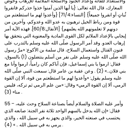
والاستعداد للقائه وإعداد الجنود والأسلحة الملائمة للإرهاب وخوض
المعارك، قال الله تعالى: {يا أيها الذين آمنوا خذوا حذركم فانفروا
ثُباتٍ أو انفروا جميعاً} [النساء:71/4] {وأعدوا لهم ما استطعتم من
قوة ومن رباط الخيل ترهبون به عدو الله وعدوكم، وآخرين من
دونهم لا تعلمونهم الله يعلمهم} [الأنفال:60/8]. فهذه الآية أمر
إيجابي بالإعداد الملائم لكل القوى المادية والمعنوية التي يتحقق بها
إرهاب العدو. وقد أمر الرسول صلّى الله عليه وسلم بالتدرب على
فنون القتال واستعمال السلاح، قال سلمة بن الأكوع: «مرَّ رسول
الله صلّى الله عليه وسلم على نفر من أسلم ينتضلون (1) بالسوق،
فقال: ارموا يا بني إسماعيل، فإن أباكم كان رامياً، ارموا وأنا مع
بني فلان…» (2) . وعن عقبة بن عامر قال: سمعت النبي صلّى الله
عليه وسلم يقول: «وأعدوا لهم ما استطعتم من قوة، ألا إن القوة
الرمي، ألا إن القوة الرمي» وقال: «من علم الرمي ثم تركه، فليس
منا» (3) .
55 – وأمر عليه الصلاة والسلام أيضاً بصناعة السلاح وحث عليه،
فقال: «إن الله يدخل بالسهم الواحد ثلاثة نفر الجنة: صانعه الذي
يحتسب في صنعته الخير، والذي يجهز به في سبيل الله ، والذي
يرمي به في سبيل الله .. » (4) .