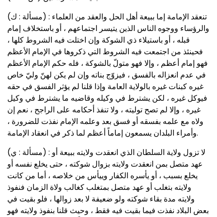
(مسألة : ك) : تنعقد الإمامة إما ببيعة أهل الحل والعقد من العلماء
والرؤساء ووجوه الناس الذين يتيسر اجتماعهم ، أو باستخلاف إمام
قبله ، أو باستيلاء ذي الشوكة وإن اختلت فيه الشروط كلها ،
فحينئذ من اجتمعت فيه الشروط التي ذكروها في الإمام الأعظم
فهو إمام أعظم ، وإلا فهو متولّ بالشوكة ، فله حكم الإمام الأعظم
في عدم انعزاله بالفسق ، فيزوّج بناته وإن لم يكن لهنّ وليّ خاص
غيره كبنات غيره بالولاية العامة وإذا قلنا لم يؤثر الفسق في حقه
فيوكل غيره ، لكن يشترط في وكيله وقاضيه ما يشترط في وكيل
غيره ، وإلا لم تصح توليته ، ولا تنفذ أحكامه على الراجح ، نعم إن
ولاه مع علمه بفسقه أو فسق بعد وعلمه الإمام نفذت للضرورة ،
وأمراء البلدان يسمعون إماماً أعظم لما ذكر في انعقاد الإمامة.
(مسألة : ي) : لا تزول ولاية السلطان الذي انعقدت ولايته ببيعة أو
عهد متصل بمن انعقدت ولايته بزوال شوكته ، حتى يخلع نفسه أو
يخلع بسبب ، أو يأسره الكفار وييأس من خلاصه ، أما من كانت
ولايته بتغلب أو عهد متصل بمتغلب كغالب ولاة الزمان فنفوذ
ولايته مدة بقاء شوكته ولو ضعيفة لا بعد زوالها ، فلو بقيت في
بعض البلاد نفذت فيما بقيت فيه فقط ، وحيث قلنا بنفوذ ولايته فهو