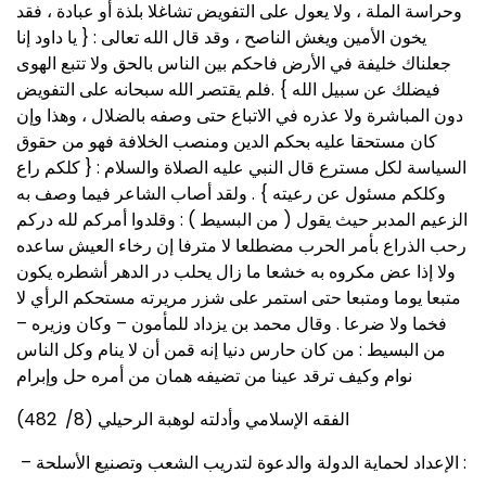
وحراسة الملة ، ولا يعول على التفويض تشاغلا بلذة أو عبادة ، فقد
يخون الأمين ويغش الناصح ، وقد قال الله تعالى : { يا داود إنا
جعلناك خليفة في الأرض فاحكم بين الناس بالحق ولا تتبع الهوى
فيضلك عن سبيل الله } .فلم يقتصر الله سبحانه على التفويض
دون المباشرة ولا عذره في الاتباع حتى وصفه بالضلال ، وهذا وإن
كان مستحقا عليه بحكم الدين ومنصب الخلافة فهو من حقوق
السياسة لكل مسترع قال النبي عليه الصلاة والسلام : { كلكم راع
وكلكم مسئول عن رعيته } . ولقد أصاب الشاعر فيما وصف به
الزعيم المدبر حيث يقول ( من البسيط ) : وقلدوا أمركم لله دركم
رحب الذراع بأمر الحرب مضطلعا لا مترفا إن رخاء العيش ساعده
ولا إذا عض مكروه به خشعا ما زال يحلب در الدهر أشطره يكون
متبعا يوما ومتبعا حتى استمر على شزر مريرته مستحكم الرأي لا
فخما ولا ضرعا . وقال محمد بن يزداد للمأمون – وكان وزيره –
من البسيط : من كان حارس دنيا إنه قمن أن لا ينام وكل الناس
نوام وكيف ترقد عينا من تضيفه همان من أمره حل وإبرام
الفقه الإسلامي وأدلته لوهبة الرحيلي (8/ 482)
– الإعداد لحماية الدولة والدعوة لتدريب الشعب وتصنيع الأسلحة :