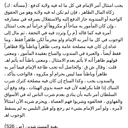
(مسألة : ك) : يجب امتثال أمر الإمام في كل ما له فيه ولاية كدفع
زكاة المال الظاهر ، فإن لم تكن له فيه ولاية وهو من الحقوق
الواجبة أو المندوبة جاز الدفع إليه والاستقلال بصرفه في مصارفه
، وإن كان المأمور به مباحاً أو مكروهاً أو حراماً لم يجب امتثال
أمره فيه كما قاله (م ر) وتردد فيه في التحفة ، ثم مال إلى
الوجوب في كل ما أمر به الإمام ولو محرماً لكن ظاهراً فقط ، وما
عداه إن كان فيه مصلحة عامة وجب ظاهراً وباطناً وإلا فظاهراً
فقط أيضاً ، والعبرة في المندوب والمباح بعقيدة المأمور ، ومعنى
قولهم ظاهراً أنه لا يأثم بعدم الامتثال ، ومعنى باطناً أنه يأثم اهـ.
قلت : وقال ش ق : والحاصل أنه تجب طاعة الإمام فيما أمر به
ظاهراً وباطناً مما ليس بحرام أو مكروه ، فالواجب يتأكد ،
والمندوب يجب ، وكذا المباح إن كان فيه مصلحة كترك شرب
التنباك إذا قلنا بكراهته لأن فيه خسة بذوي الهيئات ، وقد وقع أن
السلطان أمر نائبه بأن ينادي بعدم شرب الناس له في الأسواق
والقهاوي ، فخالفوه وشربوا فهم العصاة ، ويحرم شربه الآن امتثالاً
لأمره ، ولو أمر الإمام بشيء ثم رجع ولو قبل التلبس به لم يسقط
الوجوب اهـ.
بغية المسترشدين (ص: 526)