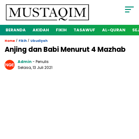
BERANDA
AKIDAH
FIKIH
TASAWUF
AL-QURAN
SE
/
/
Home
Fikih
Ubudiyah
Anjing dan Babi Menurut 4 Mazhab
Admin
- Penulis
Selasa, 13 Juli 2021