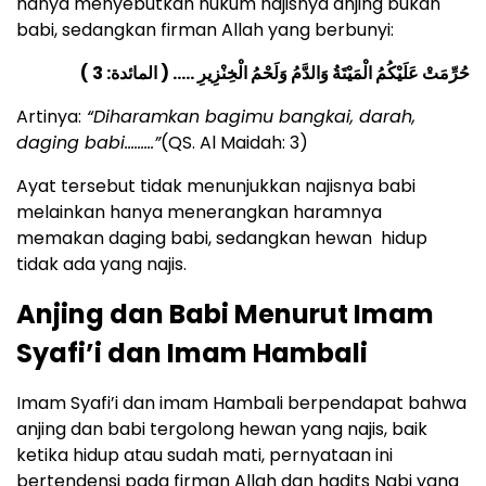
hanya menyebutkan hukum najisnya anjing bukan
babi, sedangkan firman Allah yang berbunyi:
حُرِّمَتْ عَلَيْكُمُ الْمَيْتَةُ وَالدَّمُ وَلَحْمُ الْخِنْزِيرِ ….. ( المائدة: 3 )
Artinya:
“Diharamkan bagimu bangkai, darah,
daging babi………”
(QS. Al Maidah: 3)
Ayat tersebut tidak menunjukkan najisnya babi
melainkan hanya menerangkan haramnya
memakan daging babi, sedangkan hewan hidup
tidak ada yang najis.
Anjing dan Babi Menurut Imam
Syafi’i dan Imam Hambali
Imam Syafi’i dan imam Hambali berpendapat bahwa
anjing dan babi tergolong hewan yang najis, baik
ketika hidup atau sudah mati, pernyataan ini
bertendensi pada firman Allah dan hadits Nabi yang