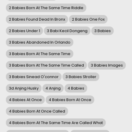
2 Babies Born At The Same Time Riddle
2 Babies Found Dead In Bronx
2 Babies One Fox
2 Babies Under 1
3 Babi Kecil Dongeng
3 Babies
3 Babies Abandoned In Orlando
3 Babies Born At The Same Time
3 Babies Born At The Same Time Called
3 Babies Images
3 Babies Sinead O'connor
3 Babies Stroller
3d Anjing Husky
4 Anjing
4 Babies
4 Babies At Once
4 Babies Born At Once
4 Babies Born At Once Called
4 Babies Born At The Same Time Are Called What