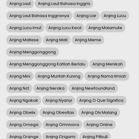
Anjing Laut
Anjing Laut Bahasa Inggris
Anjing Laut Bahasa Inggrisnya
Anjing Liar
Anjing Lucu
Anjing Lucu Imut
Anjing Lucu Kecil
Anjing Malamute
Anjing Maltese
Anjing Mati
Anjing Meme
Anjing Menggonggong
Anjing Menggonggong Kafilah Berlalu
Anjing Menikah
Anjing Mini
Anjing Muntah Kuning
Anjing Nama Ilmiah
Anjing Nct
Anjing Neraka
Anjing Newfoundland
Anjing Ngakak
Anjing Nyanyi
Anjing O Que Significa
Anjing Obelix
Anjing Obesitas
Anjing Olx Malang
Anjing Omega
Anjing Omnivora
Anjing Online
Anjing Orange
Anjing Origami
Anjing Pitbull