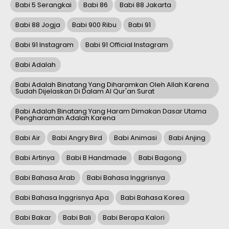
Babi 5 Serangkai
Babi 86
Babi 88 Jakarta
Babi 88 Jogja
Babi 900 Ribu
Babi 91
Babi 91 Instagram
Babi 91 Official Instagram
Babi Adalah
Babi Adalah Binatang Yang Diharamkan Oleh Allah Karena
Sudah Dijelaskan Di Dalam Al Qur'an Surat
Babi Adalah Binatang Yang Haram Dimakan Dasar Utama
Pengharaman Adalah Karena
Babi Air
Babi Angry Bird
Babi Animasi
Babi Anjing
Babi Artinya
Babi B Handmade
Babi Bagong
Babi Bahasa Arab
Babi Bahasa Inggrisnya
Babi Bahasa Inggrisnya Apa
Babi Bahasa Korea
Babi Bakar
Babi Bali
Babi Berapa Kalori