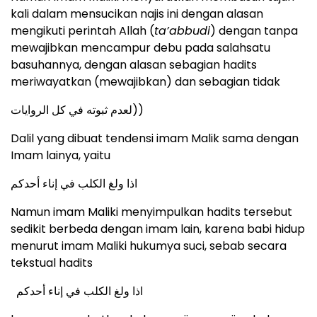
kali dalam mensucikan najis ini dengan alasan
mengikuti perintah Allah (
ta’abbudi
) dengan tanpa
mewajibkan mencampur debu pada salahsatu
basuhannya, dengan alasan sebagian hadits
meriwayatkan (mewajibkan) dan sebagian tidak
لعدم ثبوته في كل الروايات))
Dalil yang dibuat tendensi imam Malik sama dengan
Imam lainya, yaitu
اذا ولغ الكلب في إناء أحدكم
Namun imam Maliki menyimpulkan hadits tersebut
sedikit berbeda dengan imam lain, karena babi hidup
menurut imam Maliki hukumya suci, sebab secara
tekstual hadits
اذا ولغ الكلب في إناء أحدكم