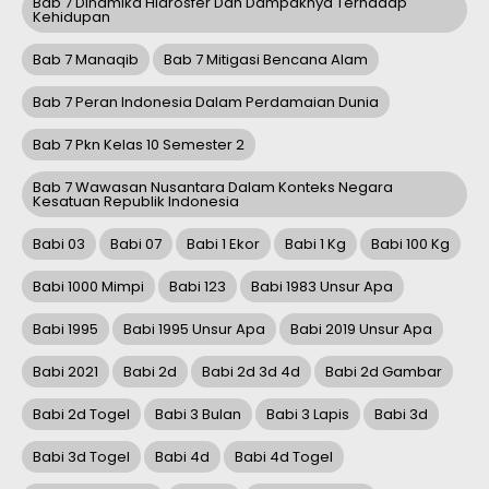
Bab 7 Dinamika Hidrosfer Dan Dampaknya Terhadap
Kehidupan
Bab 7 Manaqib
Bab 7 Mitigasi Bencana Alam
Bab 7 Peran Indonesia Dalam Perdamaian Dunia
Bab 7 Pkn Kelas 10 Semester 2
Bab 7 Wawasan Nusantara Dalam Konteks Negara
Kesatuan Republik Indonesia
Babi 03
Babi 07
Babi 1 Ekor
Babi 1 Kg
Babi 100 Kg
Babi 1000 Mimpi
Babi 123
Babi 1983 Unsur Apa
Babi 1995
Babi 1995 Unsur Apa
Babi 2019 Unsur Apa
Babi 2021
Babi 2d
Babi 2d 3d 4d
Babi 2d Gambar
Babi 2d Togel
Babi 3 Bulan
Babi 3 Lapis
Babi 3d
Babi 3d Togel
Babi 4d
Babi 4d Togel