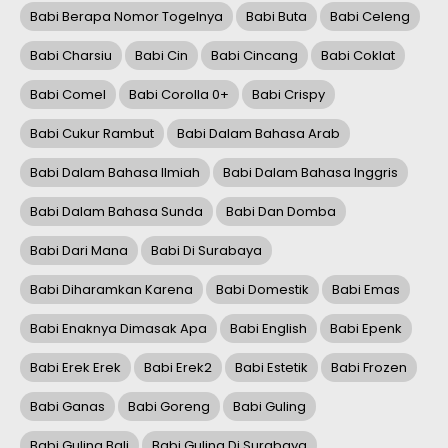
Babi Berapa Nomor Togelnya
Babi Buta
Babi Celeng
Babi Charsiu
Babi Cin
Babi Cincang
Babi Coklat
Babi Comel
Babi Corolla 0+
Babi Crispy
Babi Cukur Rambut
Babi Dalam Bahasa Arab
Babi Dalam Bahasa Ilmiah
Babi Dalam Bahasa Inggris
Babi Dalam Bahasa Sunda
Babi Dan Domba
Babi Dari Mana
Babi Di Surabaya
Babi Diharamkan Karena
Babi Domestik
Babi Emas
Babi Enaknya Dimasak Apa
Babi English
Babi Epenk
Babi Erek Erek
Babi Erek2
Babi Estetik
Babi Frozen
Babi Ganas
Babi Goreng
Babi Guling
Babi Guling Bali
Babi Guling Di Surabaya