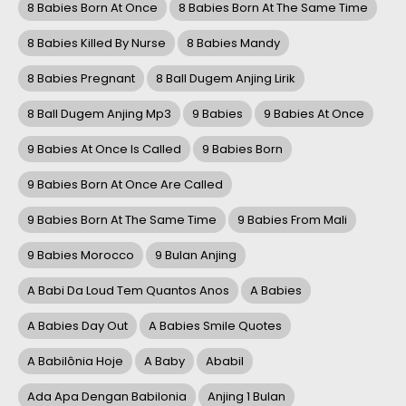
8 Babies Born At Once
8 Babies Born At The Same Time
8 Babies Killed By Nurse
8 Babies Mandy
8 Babies Pregnant
8 Ball Dugem Anjing Lirik
8 Ball Dugem Anjing Mp3
9 Babies
9 Babies At Once
9 Babies At Once Is Called
9 Babies Born
9 Babies Born At Once Are Called
9 Babies Born At The Same Time
9 Babies From Mali
9 Babies Morocco
9 Bulan Anjing
A Babi Da Loud Tem Quantos Anos
A Babies
A Babies Day Out
A Babies Smile Quotes
A Babilônia Hoje
A Baby
Ababil
Ada Apa Dengan Babilonia
Anjing 1 Bulan