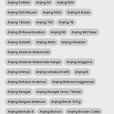
Anjing 5 Miliar
Anjing 50
Anjing 500
Anjing 500 Ribuan
Anjing 50rb
Anjing 6 Bulan
Anjing 7 Bulan
Anjing 700
Anjing 76
Anjing 81 Reverbnation
Anjing 86
Anjing 88 Poker
Anjing Adalah
Anjing Akita
Anjing Alaskan
Anjing Alaskan Malamute
Anjing Alaskan Malamute Harga
Anjing Anggora
Anjing Artinya
Anjing Ashabul Kahfi
Anjing B
Anjing Bahasa Arabnya
Anjing Bahasa Inggrisnya
Anjing Beagle
Anjing Beagle Umur 7 Bulan
Anjing Belgian Malinois
Anjing Berat 70 Kg
Anjing Berkaki 8
Anjing Bichon
Anjing Border Collie