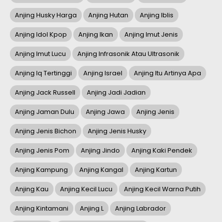
Anjing Husky Harga
Anjing Hutan
Anjing Iblis
Anjing Idol Kpop
Anjing Ikan
Anjing Imut Jenis
Anjing Imut Lucu
Anjing Infrasonik Atau Ultrasonik
Anjing Iq Tertinggi
Anjing Israel
Anjing Itu Artinya Apa
Anjing Jack Russell
Anjing Jadi Jadian
Anjing Jaman Dulu
Anjing Jawa
Anjing Jenis
Anjing Jenis Bichon
Anjing Jenis Husky
Anjing Jenis Pom
Anjing Jindo
Anjing Kaki Pendek
Anjing Kampung
Anjing Kangal
Anjing Kartun
Anjing Kau
Anjing Kecil Lucu
Anjing Kecil Warna Putih
Anjing Kintamani
Anjing L
Anjing Labrador