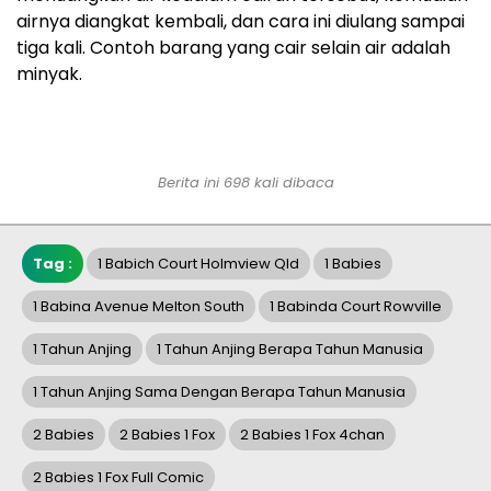
airnya diangkat kembali, dan cara ini diulang sampai
tiga kali. Contoh barang yang cair selain air adalah
minyak.
Berita ini 698 kali dibaca
Tag :
1 Babich Court Holmview Qld
1 Babies
1 Babina Avenue Melton South
1 Babinda Court Rowville
1 Tahun Anjing
1 Tahun Anjing Berapa Tahun Manusia
1 Tahun Anjing Sama Dengan Berapa Tahun Manusia
2 Babies
2 Babies 1 Fox
2 Babies 1 Fox 4chan
2 Babies 1 Fox Full Comic