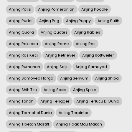
Anjing Polisi
Anjing Pomeranian
Anjing Poodle
Anjing Pudel
Anjing Pug
Anjing Puppy
Anjing Putih
Anjing Quora
Anjing Quotes
Anjing Rabies
Anjing Raksasa
Anjing Rame
Anjing Ras
Anjing Ras Kecil
Anjing Retriever
Anjing Rottweiler
Anjing Rumahan
Anjing Salju
Anjing Samoyed
Anjing Samoyed Harga
Anjing Senyum
Anjing Shiba
Anjing Shih Tzu
Anjing Sosis
Anjing Spike
Anjing Tanah
Anjing Tengger
Anjing Terlucu Di Dunia
Anjing Termahal Dunia
Anjing Terpintar
Anjing Tibetan Mastiff
Anjing Tidak Mau Makan