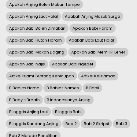
Apakah Anjing Boleh Makan Tempe
Apakah Anjing Laut Halal
Apakah Anjing Masuk Surga
Apakah Babi Boleh Dimakan
Apakah Babi Haram
Apakah Babi Hutan Haram
Apakah Babi Laut Halal
Apakah Babi Makan Daging
Apakah Babi Memiliki Leher
Apakah Babi Najis
Apakah Babi Ngepet
Artikel Islami Tentang Kehidupan
Artikel Keislaman
B Babies Name
B Babies Names
B Babil
B Baby's Breath
B Indonesianya Anjing
B Inggris Anjing Laut
B Inggris Babi
B Inggris Kandang Anjing
Bab 2
Bab 2 Skripsi
Bab 3
Bab 3 Metode Penelitian