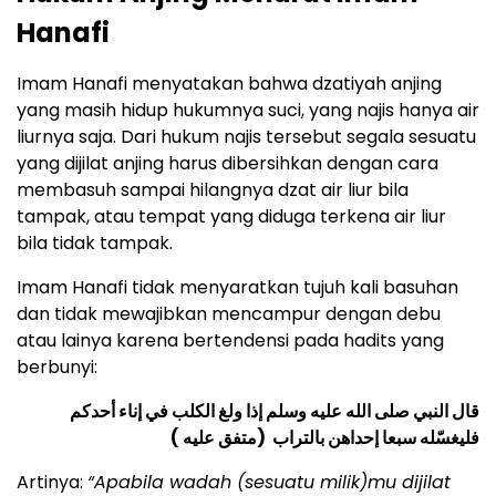
Hanafi
Imam Hanafi menyatakan bahwa dzatiyah anjing
yang masih hidup hukumnya suci, yang najis hanya air
liurnya saja. Dari hukum najis tersebut segala sesuatu
yang dijilat anjing harus dibersihkan dengan cara
membasuh sampai hilangnya dzat air liur bila
tampak, atau tempat yang diduga terkena air liur
bila tidak tampak.
Imam Hanafi tidak menyaratkan tujuh kali basuhan
dan tidak mewajibkan mencampur dengan debu
atau lainya karena bertendensi pada hadits yang
berbunyi:
قال النبي صلى الله عليه وسلم إذا ولغ الكلب في إناء أحدكم
فليغسّله سبعا إحداهن بالتراب (متفق عليه )
Artinya:
“Apabila wadah (sesuatu milik)mu dijilat