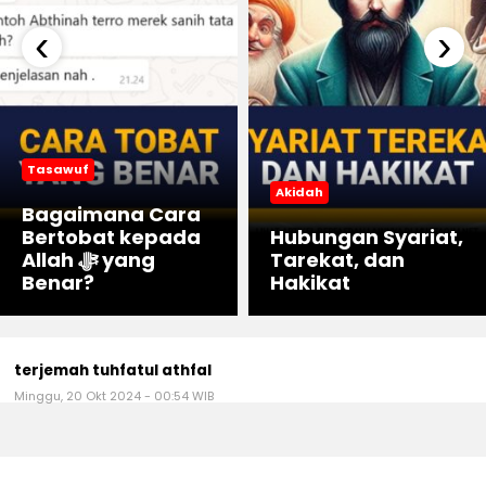
‹
›
Tasawuf
Akidah
Bagaimana Cara
Bertobat kepada
Hubungan Syariat,
Allah ﷻ yang
Tarekat, dan
Benar?
Hakikat
terjemah tuhfatul athfal
Minggu, 20 Okt 2024 - 00:54 WIB