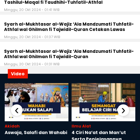
Tashilul-Maqal fi Taudhihi-Tuhfatil-Athfal
Minggu, 20 Okt 2024 - 01:41 WIB
Syarh al-Mukhtasar al-Wajiz ‘Ala Mandzumati Tuhfatil-
Athfal wal Ghilman fi Tajwidil-Quran Cetakan Lawas
Minggu, 20 Okt 2024 - 01:37 WIB
Syarh al-Mukhtasar al-Wajiz ‘Ala Mandzumati Tuhfatil-
Athfal wal Ghilman fi Tajwidil-Quran
Minggu, 20 Okt 2024 - 01:31 WIB
Video
‹
›
Akidah
Ilmu Alat
m
Aswaja, Salafi dan Wahabi
4 Ciri Na’at dan Man’ut
Serta Penjelasannya