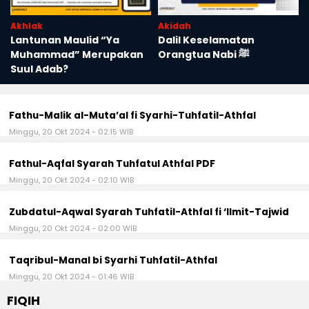
Akhlak
Akidah
Lantunan Maulid “Ya
Dalil Keselamatan
Muhammad” Merupakan
Orangtua Nabi ﷺ
Suul Adab?
Fathu-Malik al-Muta’al fi Syarhi-Tuhfatil-Athfal
Minggu, 20 Okt 2024 - 02:15 WIB
Fathul-Aqfal Syarah Tuhfatul Athfal PDF
Minggu, 20 Okt 2024 - 02:10 WIB
Zubdatul-Aqwal Syarah Tuhfatil-Athfal fi ‘Ilmit-Tajwid
Minggu, 20 Okt 2024 - 02:00 WIB
Taqribul-Manal bi Syarhi Tuhfatil-Athfal
Minggu, 20 Okt 2024 - 01:46 WIB
FIQIH