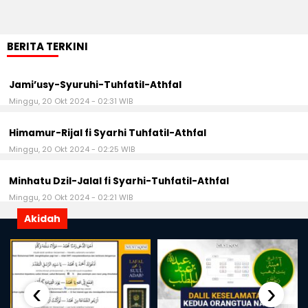
BERITA TERKINI
Jami’usy-Syuruhi-Tuhfatil-Athfal
Minggu, 20 Okt 2024 - 02:31 WIB
Himamur-Rijal fi Syarhi Tuhfatil-Athfal
Minggu, 20 Okt 2024 - 02:25 WIB
Minhatu Dzil-Jalal fi Syarhi-Tuhfatil-Athfal
Minggu, 20 Okt 2024 - 02:21 WIB
Akidah
‹
›