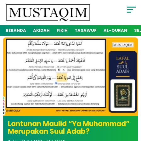
BERANDA
AKIDAH
FIKIH
TASAWUF
AL-QURAN
SE
Penjelasan Lafal هيهات (Haihata)
dan Artinya